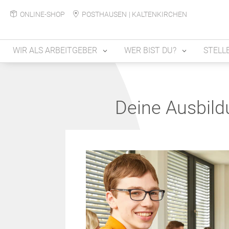
ONLINE-SHOP
POSTHAUSEN
|
KALTENKIRCHEN
WIR ALS ARBEITGEBER
WER BIST DU?
STELL
Deine 
Ausbil