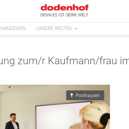
ENANZEIGEN
UNSERE WELTEN
dung zum/r Kaufmann/frau 
Posthausen
