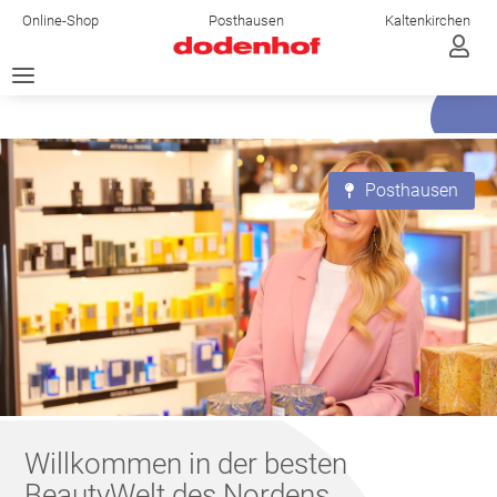
Online-Shop
Posthausen
Kaltenkirchen

a
Posthausen

Willkommen in der besten
BeautyWelt des Nordens